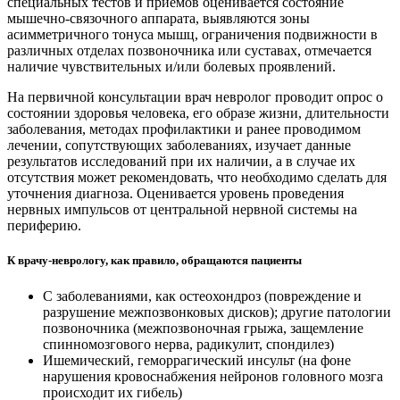
специальных тестов и приемов оценивается состояние
мышечно-связочного аппарата, выявляются зоны
асимметричного тонуса мышц, ограничения подвижности в
различных отделах позвоночника или суставах, отмечается
наличие чувствительных и/или болевых проявлений.
На первичной консультации врач невролог проводит опрос о
состоянии здоровья человека, его образе жизни, длительности
заболевания, методах профилактики и ранее проводимом
лечении, сопутствующих заболеваниях, изучает данные
результатов исследований при их наличии, а в случае их
отсутствия может рекомендовать, что необходимо сделать для
уточнения диагноза. Оценивается уровень проведения
нервных импульсов от центральной нервной системы на
периферию.
К врачу-неврологу, как правило, обращаются пациенты
С заболеваниями, как остеохондроз (повреждение и
разрушение межпозвонковых дисков);
другие патологии
позвоночника (межпозвоночная грыжа, защемление
спинномозгового нерва, радикулит, спондилез)
Ишемический, геморрагический инсульт (на фоне
нарушения кровоснабжения нейронов головного мозга
происходит их гибель)